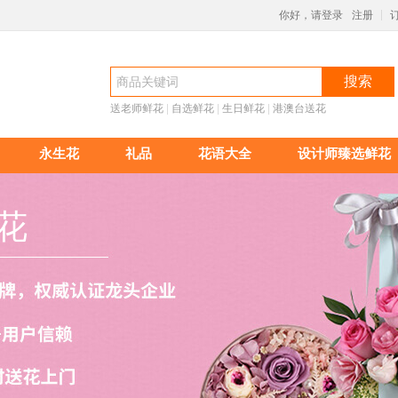
你好，请登录
注册
|
搜索
送老师鲜花
 |
自选鲜花
 |
生日鲜花
 |
港澳台送花
永生花
礼品
花语大全
设计师臻选鲜花
花